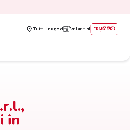
Tutti i negozi
Volantini
.l.,
i in