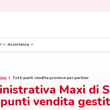
i
Assistenza
tive
Tutti punti vendita province per partner
strativa Maxi di S.r
 punti vendita gestit