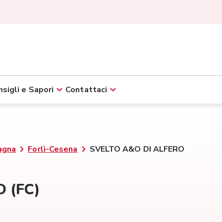
sigli e Sapori
Contattaci
agna
Forlì-Cesena
SVELTO A&O DI ALFERO
 (FC)