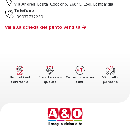
Via Andrea Costa, Codogno, 26845, Lodi, Lombardia
Telefono
+39037732230
Vai alla scheda del punto vendita
Radicati nel
Freschezza e
Convenienza per
Vicini alle
territorio
qualità
tutti
persone