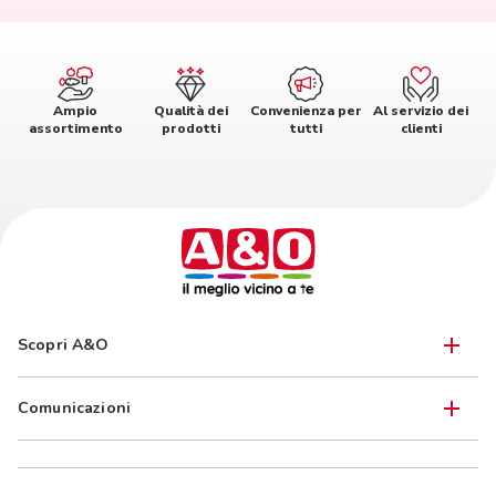
Ampio
Qualità dei
Convenienza per
Al servizio dei
assortimento
prodotti
tutti
clienti
Scopri A&O
Comunicazioni