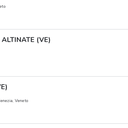
eto
 ALTINATE (VE)
E)
nezia, Veneto