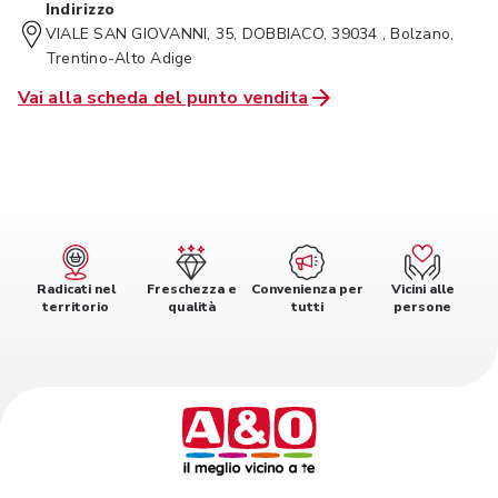
Indirizzo
VIALE SAN GIOVANNI, 35, DOBBIACO, 39034 , Bolzano,
Trentino-Alto Adige
Vai alla scheda del punto vendita
Radicati nel
Freschezza e
Convenienza per
Vicini alle
territorio
qualità
tutti
persone