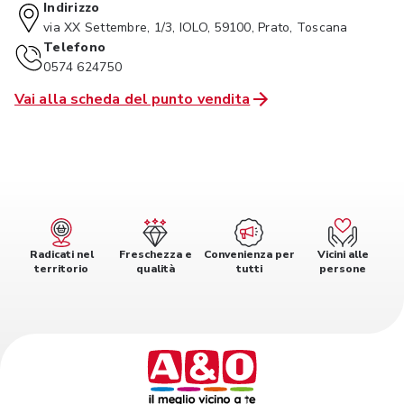
Indirizzo
via XX Settembre, 1/3, IOLO, 59100, Prato, Toscana
Telefono
0574 624750
Vai alla scheda del punto vendita
Radicati nel
Freschezza e
Convenienza per
Vicini alle
territorio
qualità
tutti
persone