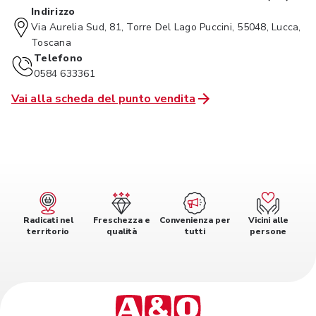
Indirizzo
Via Aurelia Sud, 81, Torre Del Lago Puccini, 55048, Lucca,
Toscana
Telefono
0584 633361
Vai alla scheda del punto vendita
Radicati nel
Freschezza e
Convenienza per
Vicini alle
territorio
qualità
tutti
persone