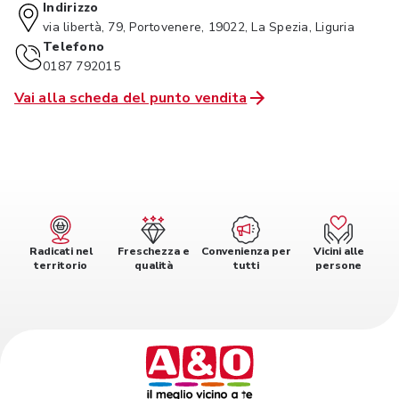
Indirizzo
via libertà, 79, Portovenere, 19022, La Spezia, Liguria
Telefono
0187 792015
Vai alla scheda del punto vendita
Radicati nel
Freschezza e
Convenienza per
Vicini alle
territorio
qualità
tutti
persone