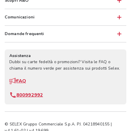
Scopri A&O
Comunicazioni
Domande frequenti
Assistenza
Dubbi su carte fedeltà o promozioni? Visita le FAQ o
chiama il numero verde per assistenza sui prodotti Selex.
FAQ
800992992
© SELEX Gruppo Commerciale S.p.A. P.I. 04218940155 |
v.4.1.61-02 | v.4.19.699