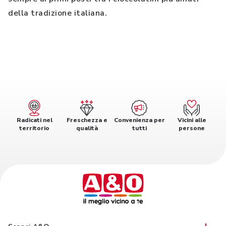
della tradizione italiana.
Radicati nel
Freschezza e
Convenienza per
Vicini alle
territorio
qualità
tutti
persone