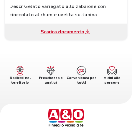
Descr Gelato variegato allo zabaione con
cioccolato al rhum e uvetta sultanina
Scarica documento
Radicati nel
Freschezza e
Convenienza per
Vicini alle
territorio
qualità
tutti
persone