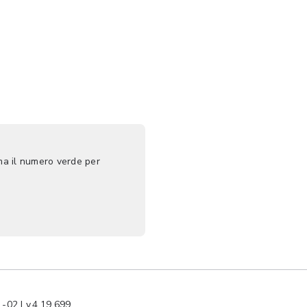
ma il numero verde per
-02 | v.4.19.699