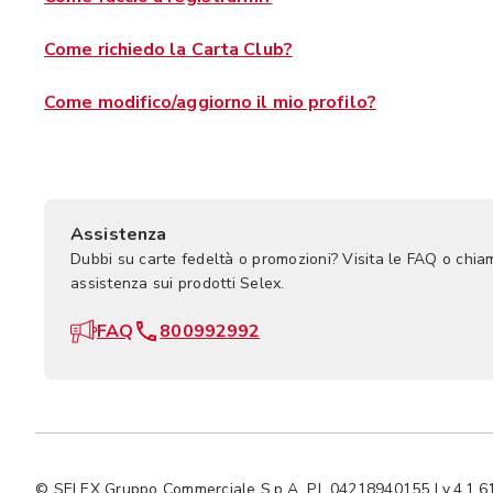
Come richiedo la Carta Club?
Come modifico/aggiorno il mio profilo?
Assistenza
Dubbi su carte fedeltà o promozioni? Visita le FAQ o chia
assistenza sui prodotti Selex.
FAQ
800992992
© SELEX Gruppo Commerciale S.p.A. P.I. 04218940155 | v.4.1.61