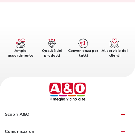
Ampio
Qualità dei
Convenienza per
Al servizio dei
assortimento
prodotti
tutti
clienti
Scopri A&O
Comunicazioni