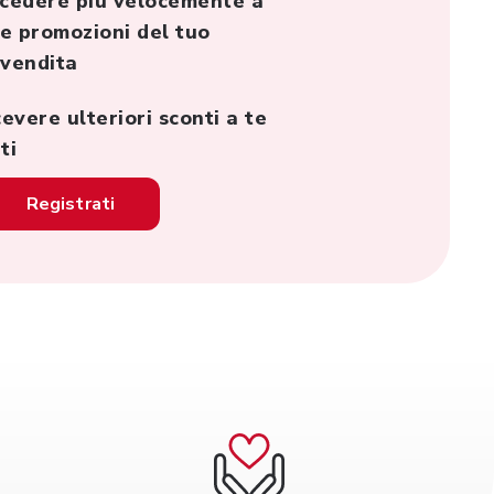
cedere più velocemente a
le promozioni del tuo
 vendita
cevere ulteriori sconti a te
ti
Registrati