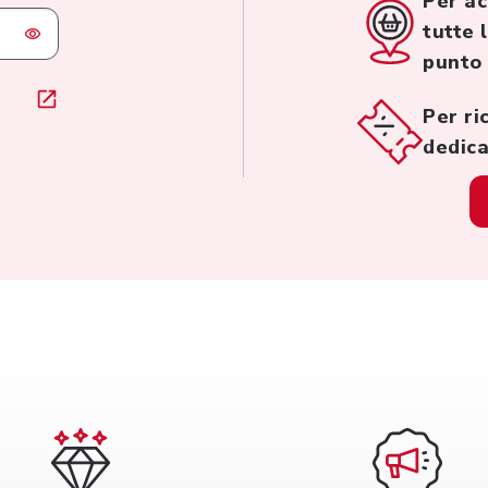
Per ac
tutte 
punto
Per ri
dedica