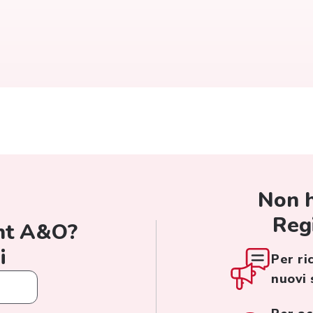
Non h
Regi
unt A&O?
i
Per ri
nuovi 