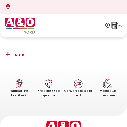
Home
Radicati nel
Freschezza e
Convenienza per
Vicini alle
territorio
qualità
tutti
persone