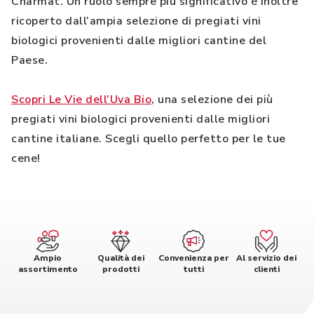
Charmat. Un ruolo sempre più significativo è inoltre
ricoperto dall’ampia selezione di pregiati vini
biologici provenienti dalle migliori cantine del
Paese.
Scopri Le Vie dell’Uva Bio
, una selezione dei più
pregiati vini biologici provenienti dalle migliori
cantine italiane. Scegli quello perfetto per le tue
cene!
Ampio
Qualità dei
Convenienza per
Al servizio dei
assortimento
prodotti
tutti
clienti