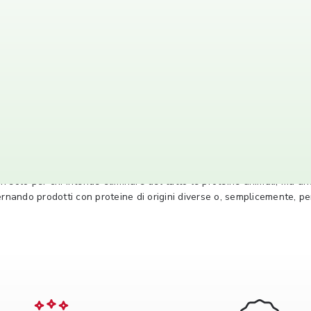
le 100%
nde alimenti
sia freschi sia surgelati
che, oltre a garantire qualità
 solo per chi intende eliminare del tutto le proteine animali, ma a
ternando prodotti con proteine di origini diverse o, semplicemente, p