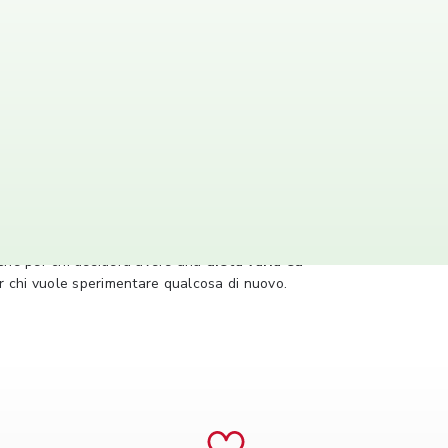
 e sicurezza, offrono anche una grande varietà e gusto.
nche per chi desidera avere una
dieta varia ed
er chi vuole sperimentare qualcosa di nuovo.