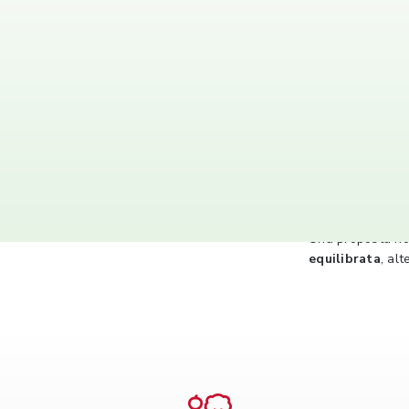
Vegeta
L’offerta compre
Una proposta non
equilibrata
, al