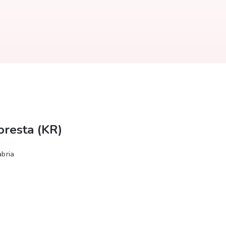
oresta (KR)
abria