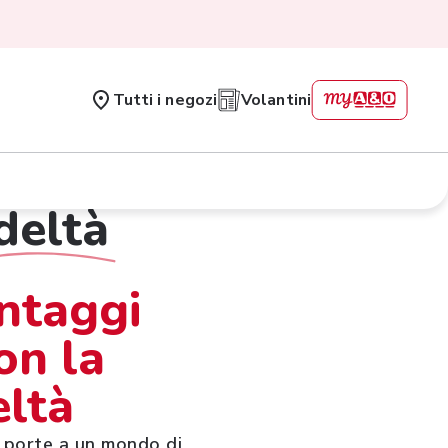
Tutti i negozi
Volantini
deltà
antaggi
on la
eltà
e porte a un mondo di