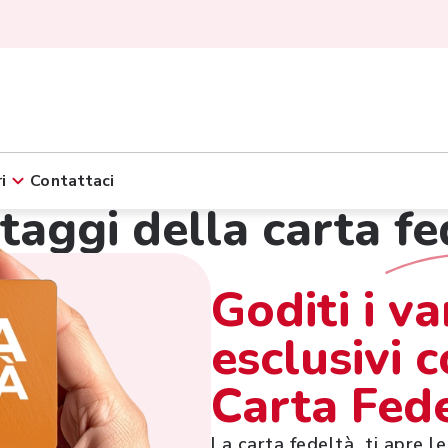
i
Contattaci
ntaggi della carta
fe
Goditi i v
esclusivi c
Carta Fed
La carta fedeltà ti apre l